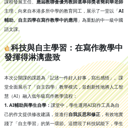
課程發展主任、
應屆教聯會優秀教師選舉得獎者簡莉華老師
主理，向來自本港多所中學的教育同工，展示了一堂以「
AI
輔助、自主四學在寫作教學中的應用
」為重點的中一級中國
語文課。
科技與自主學習：在寫作教學中
發揮得淋漓盡致
本次公開課的課題為「記述一件好人好事，寫出感悟」。課
堂全面展示了「自主四學」教學模式，並創新性地將人工智
慧（AI）融入低年級寫作教學流程：
1. AI輔助與學生自學：
課堂中，學生運用AI寫作工具為自
己的作文提供修改建議，並進行
自我反思和修正
，有效地實
踐了「自主學習」的第一環節。這體現了科技賦能下，學生