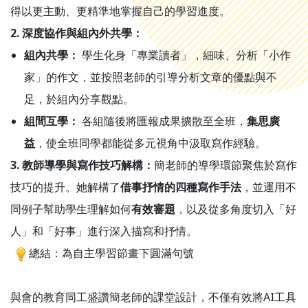
得以更主動、更精準地掌握自己的學習進度。
2. 深度協作與組內外共學：
組內共學：
學生化身「專業讀者」，細味、分析「小作
家」的作文，並按照老師的引導分析文章的優點與不
足，於組內分享觀點。
組間互學：
各組隨後將匯報成果擴散至全班，
集思廣
益
，使全班同學都能從多元視角中汲取寫作經驗。
3. 教師導學與寫作技巧解構：
簡老師的導學環節聚焦於寫作
技巧的提升。她解構了
借事抒情的四種寫作手法
，並運用不
同例子幫助學生理解如何
有效審題
，以及從多角度切入「好
人」和「好事」進行深入描寫和抒情。
總結：為自主學習節畫下圓滿句號
與會的教育同工盛讚簡老師的課堂設計，不僅有效將AI工具