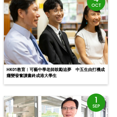
OCT
HK01教育︱可藝中學老師鼓勵追夢 中五生由打機成
癮變發奮讀書終成港大學生
1
SEP