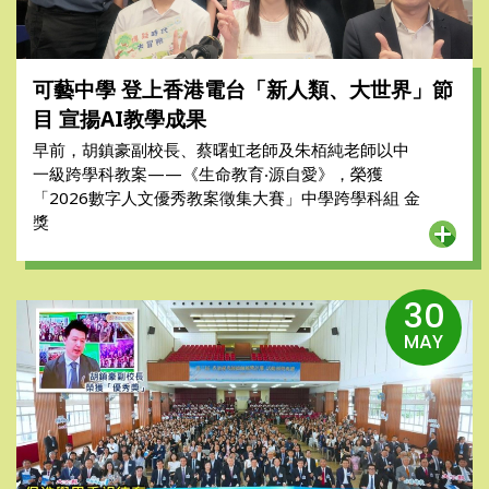
可藝中學 登上香港電台「新人類、大世界」節
目 宣揚AI教學成果
早前，胡鎮豪副校長、蔡曙虹老師及朱栢純老師以中
一級跨學科教案——《生命教育‧源自愛》，榮獲
「2026數字人文優秀教案徵集大賽」中學跨學科組 金
獎
30
MAY