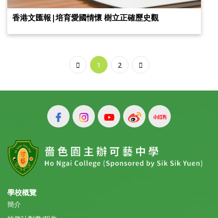
香港文匯報|培育愛國情懷 樹立正確歷史觀
1
2
學校概覽
簡介