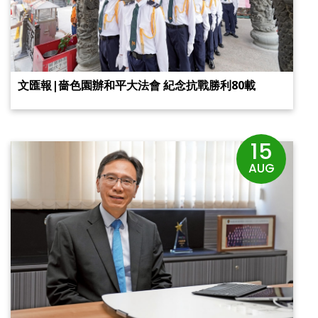
文匯報|嗇色園辦和平大法會 紀念抗戰勝利80載
15
AUG