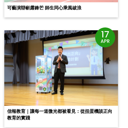
可藝演辯嶄露鋒芒‎ 師生同心乘風破浪
17
APR
信報教育｜讓每一道微光都被看見：從扭蛋機談正向
教育的實踐