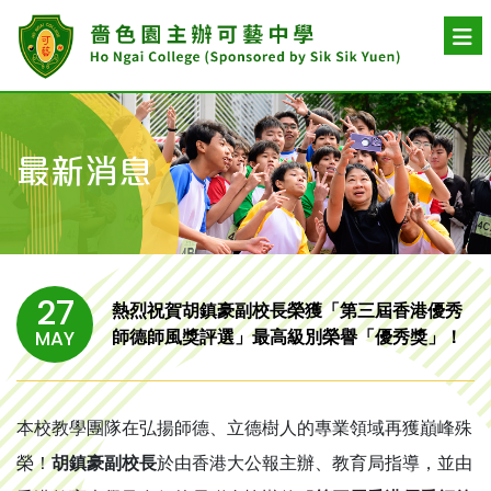
最新消息
27
熱烈祝賀胡鎮豪副校長榮獲「第三屆香港優秀
師德師風獎評選」最高級別榮譽「優秀獎」！
MAY
本校教學團隊在弘揚師德、立德樹人的專業領域再獲巔峰殊
榮！
胡鎮豪副校長
於由香港大公報主辦、教育局指導，並由