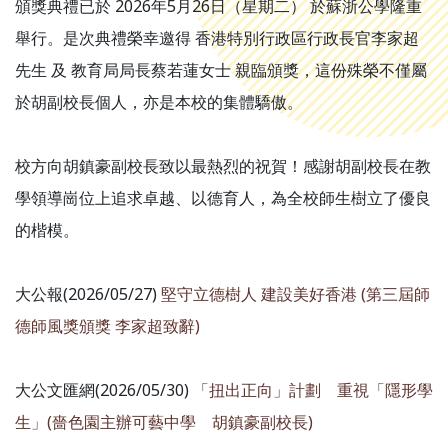
頒獎典禮已於 2026年5月26日（星期二） 於蘇浙公學隆重
舉行。是次典禮榮幸邀得 香港特別行政區行政長官李家超
先生 及 教育局局長蔡若蓮女士 親臨頒獎，這份殊榮不僅屬
於胡副校長個人，亦是本校的集體驕傲。
校方向胡鎮豪副校長致以最熱烈的祝賀！感謝胡副校長在教
學領導崗位上追求卓越、以德育人，為全校師生樹立了優良
的楷模。
大公報(2026/05/27)
堅守立德樹人 建設美好香港 (第三屆師
德師風獎頒獎 李家超致辭)
大公文匯網(2026/05/30)
「扭出正向」計劃 重視「隱形學
生」(嗇色園主辦可藝中學 胡鎮豪副校長)