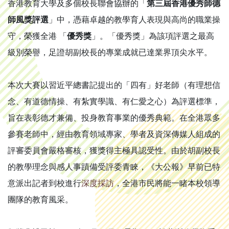
香港教育大學及多個校長聯會協辦的「
第三屆香港優秀師德
師風獎評選
」中，憑藉卓越的教學育人表現與高尚的職業操
守，榮獲全港 「
優秀獎
」。「優秀獎」為該項評選之最高
級別榮譽，足證胡副校長的專業成就已達業界頂尖水平。
本次大賽以習近平總書記提出的「四有」好老師（有理想信
念、有道德情操、有紮實學識、有仁愛之心）為評選標準，
旨在表彰德才兼備、投身教育事業的優秀典範。在全港眾多
參賽老師中，經由教育領域專家、學者及資深傳媒人組成的
評審委員會嚴格審核，獲獎得主極具認受性。由於胡副校長
的教學理念與感人事蹟備受評委青睞，《大公報》早前已特
意派出記者到校進行
深度採訪
，全港市民將能一睹本校領導
團隊的教育風采。