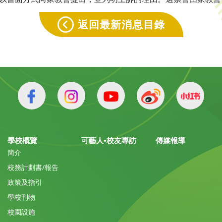
返回最新消息目錄
學校概覽
可藝人•校友專訪
傳媒報導
簡介
校務計劃書/報告
政策及指引
學校刊物
校園設施