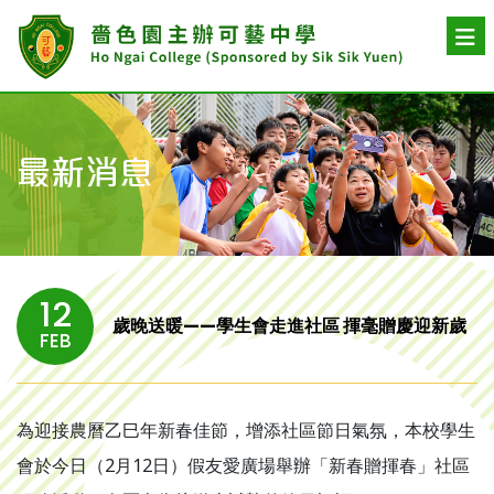
最新消息
12
歲晚送暖——學生會走進社區 揮毫贈慶迎新歲
FEB
為迎接農曆乙巳年新春佳節，增添社區節日氣氛，本校學生
會於今日（2月12日）假友愛廣場舉辦「新春贈揮春」社區