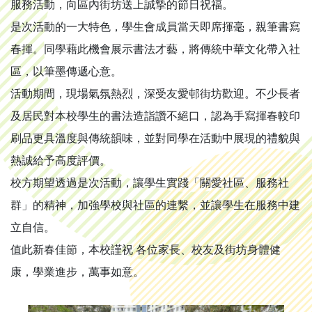
服務活動，向區內街坊送上誠摯的節日祝福。
是次活動的一大特色，學生會成員當天即席揮毫，親筆書寫
春揮。同學藉此機會展示書法才藝，將傳統中華文化帶入社
區，以筆墨傳遞心意。
活動期間，現場氣氛熱烈，深受友愛邨街坊歡迎。不少長者
及居民對本校學生的書法造詣讚不絕口，認為手寫揮春較印
刷品更具溫度與傳統韻味，並對同學在活動中展現的禮貌與
熱誠給予高度評價。
校方期望透過是次活動，讓學生實踐「關愛社區、服務社
群」的精神，加強學校與社區的連繫，並讓學生在服務中建
立自信。
值此新春佳節，本校謹祝 各位家長、校友及街坊身體健
康，學業進步，萬事如意。