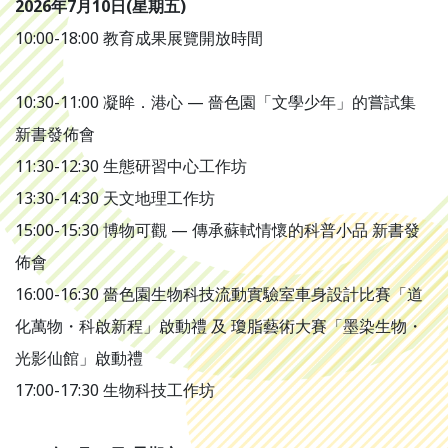
2026年7月10日(星期五)
10:00-18:00 教育成果展覽開放時間
10:30-11:00 凝眸．港心 — 嗇色園「文學少年」的嘗試集
新書發佈會
11:30-12:30 生態研習中心工作坊
13:30-14:30 天文地理工作坊
15:00-15:30 博物可觀 — 傳承蘇軾情懷的科普小品 新書發
佈會
16:00-16:30 嗇色園生物科技流動實驗室車身設計比賽「道
化萬物・科啟新程」啟動禮 及 瓊脂藝術大賽「墨染生物・
光影仙館」啟動禮
17:00-17:30 生物科技工作坊