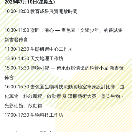
2026年7月10日(星期五)
10:00-18:00 教育成果展覽開放時間
10:30-11:00 凝眸．港心 — 嗇色園「文學少年」的嘗試集
新書發佈會
11:30-12:30 生態研習中心工作坊
13:30-14:30 天文地理工作坊
15:00-15:30 博物可觀 — 傳承蘇軾情懷的科普小品 新書發
佈會
16:00-16:30 嗇色園生物科技流動實驗室車身設計比賽「道
化萬物・科啟新程」啟動禮 及 瓊脂藝術大賽「墨染生物・
光影仙館」啟動禮
17:00-17:30 生物科技工作坊