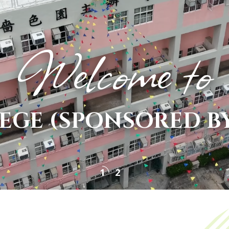
Welcome to
EGE (SPONSORED BY 
1
2