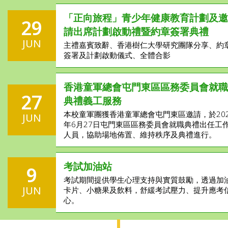
「正向旅程」青少年健康教育計劃及邀
29
請出席計劃啟動禮暨約章簽署典禮
JUN
主禮嘉賓致辭、香港樹仁大學研究團隊分享、約
簽署及計劃啟動儀式、全體合影
香港童軍總會屯門東區區務委員會就職
27
典禮義工服務
本校童軍團獲香港童軍總會屯門東區邀請，於202
JUN
年6月27日屯門東區區務委員會就職典禮出任工
人員，協助場地佈置、維持秩序及典禮進行。
考試加油站
9
考試期間提供學生心理支持與實質鼓勵，透過加
JUN
卡片、小糖果及飲料，舒緩考試壓力、提升應考
心。