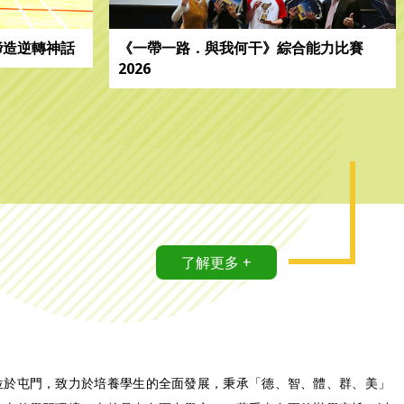
締造逆轉神話
《一帶一路．與我何干》綜合能力比賽
2026
了解更多 +
位於屯門，致力於培養學生的全面發展，秉承「德、智、體、群、美」