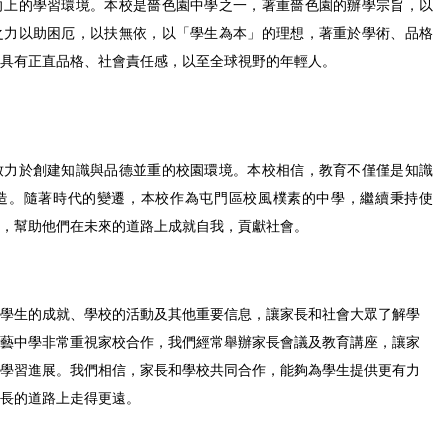
向上的學習環境。本校是嗇色園中學之一，著重嗇色園的辦學宗旨，以
之力以助困厄，以扶無依，以「學生為本」的理想，著重於學術、品格
具有正直品格、社會責任感，以至全球視野的年輕人。
致力於創建知識與品德並重的校園環境。本校相信，教育不僅僅是知識
造。隨著時代的變遷，本校作為屯門區校風樸素的中學，繼續秉持使
，幫助他們在未來的道路上成就自我，貢獻社會。
學生的成就、學校的活動及其他重要信息，讓家長和社會大眾了解學
藝中學非常重視家校合作，我們經常舉辦家長會議及教育講座，讓家
學習進展。我們相信，家長和學校共同合作，能夠為學生提供更有力
長的道路上走得更遠。