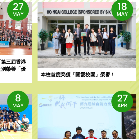
27
18
MAY
MAY
「第三屆香港
級別榮譽「優
本校首度榮獲「關愛校園」榮譽！
8
27
MAY
APR