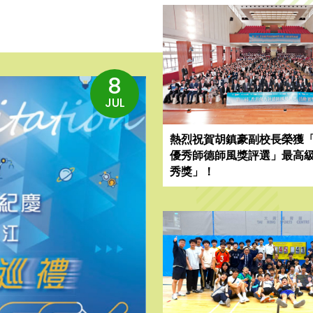
8
JUL
熱烈祝賀胡鎮豪副校長榮獲
優秀師德師風獎評選」最高
秀獎」！