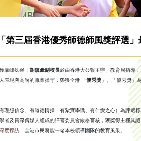
「第三屆香港優秀師德師風獎評選」
獲巔峰殊榮！
胡鎮豪副校長
於由香港大公報主辦、教育局指導，
人表現與高尚的職業操守，榮獲全港 「
優秀獎
」。「優秀獎」
有理想信念、有道德情操、有紮實學識、有仁愛之心）為評選標
學者及資深傳媒人組成的評審委員會嚴格審核，獲獎得主極具認
深度採訪
，全港市民將能一睹本校領導團隊的教育風采。