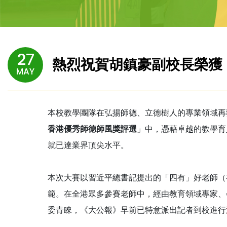
27
熱烈祝賀胡鎮豪副校長榮獲
MAY
本校教學團隊在弘揚師德、立德樹人的專業領域再
香港優秀師德師風獎評選
」中，憑藉卓越的教學育
就已達業界頂尖水平。
本次大賽以習近平總書記提出的「四有」好老師（
範。在全港眾多參賽老師中，經由教育領域專家、
委青睞，《大公報》早前已特意派出記者到校進行