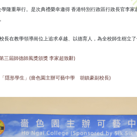
蘇浙公學隆重舉行。是次典禮榮幸邀得 香港特別行政區行政長官李家
。
校長在教學領導崗位上追求卓越、以德育人，為全校師生樹立了
(第三屆師德師風獎頒獎 李家超致辭)
「隱形學生」(嗇色園主辦可藝中學 胡鎮豪副校長)