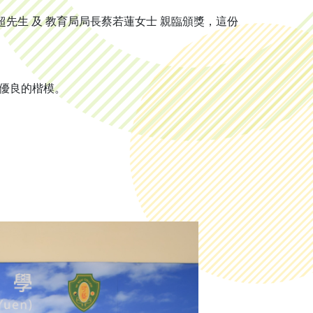
超先生 及 教育局局長蔡若蓮女士 親臨頒獎，這份
優良的楷模。