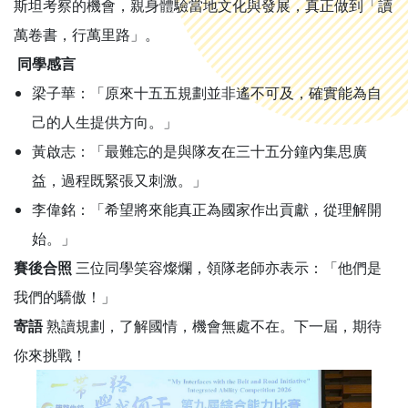
斯坦考察的機會，親身體驗當地文化與發展，真正做到「讀
萬卷書，行萬里路」。
同學感言
梁子華：「原來十五五規劃並非遙不可及，確實能為自
己的人生提供方向。」
黃啟志：「最難忘的是與隊友在三十五分鐘內集思廣
益，過程既緊張又刺激。」
李偉銘：「希望將來能真正為國家作出貢獻，從理解開
始。」
賽後合照
三位同學笑容燦爛，領隊老師亦表示：「他們是
我們的驕傲！」
寄語
熟讀規劃，了解國情，機會無處不在。下一屆，期待
你來挑戰！