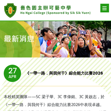
最新消息
27
《一帶一路．與我何干》綜合能力比賽2026
APR
本校精英團隊——5C 梁子華、3C 李偉銘、3C 黃啟志，於
《一帶一路．與我何干》綜合能力比賽2026中表現卓越。