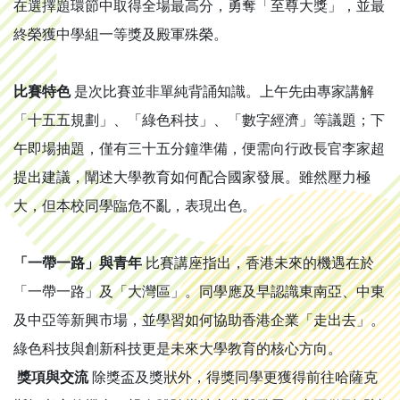
在選擇題環節中取得全場最高分，勇奪「至尊大獎」，並最
終榮獲中學組一等獎及殿軍殊榮。
比賽特色
是次比賽並非單純背誦知識。上午先由專家講解
「十五五規劃」、「綠色科技」、「數字經濟」等議題；下
午即場抽題，僅有三十五分鐘準備，便需向行政長官李家超
提出建議，闡述大學教育如何配合國家發展。雖然壓力極
大，但本校同學臨危不亂，表現出色。
「一帶一路」與青年
比賽講座指出，香港未來的機遇在於
「一帶一路」及「大灣區」。同學應及早認識東南亞、中東
及中亞等新興市場，並學習如何協助香港企業「走出去」。
綠色科技與創新科技更是未來大學教育的核心方向。
獎項與交流
除獎盃及獎狀外，得獎同學更獲得前往哈薩克