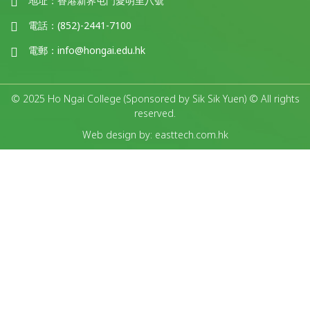
地址：
香港新界屯門愛明里八號
電話：
(852)-2441-7100
電郵：
info@hongai.edu.hk
© 2025 Ho Ngai College (Sponsored by Sik Sik Yuen) © All rights
reserved.
Web design by: easttech.com.hk